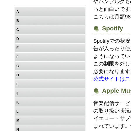
やハンブルグも
っと面白いです
A
こちらは月額9
B
Spotify
C
D
Spotifyでの
告が入ったり使
E
ようになってい
F
この制限を外し
G
必要になります
H
公式サイトはこ
I
Apple Mu
J
K
音楽配信サービ
の取り扱い状況
L
イエロー・サブマ
M
まれています。
N