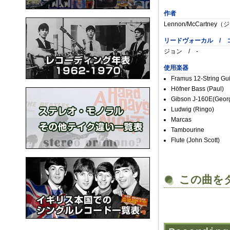
作者
Lennon/McCartne
リードヴォーカル / 
ジョン / -
使用楽器
Framus 12-String Gui
Höfner Bass (Paul)
Gibson J-160E(Geor
Ludwig (Ringo)
Marcas
Tambourine
Flute (John Scott)
この曲を