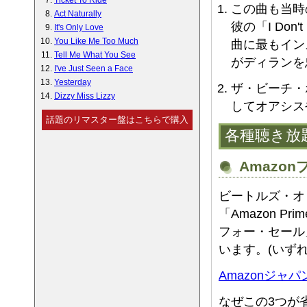
Ticket To Ride
この曲も当時
Act Naturally
彼の「I Don't 
It's Only Love
You Like Me Too Much
曲に最もイン
Tell Me What You See
がディランを
I've Just Seen a Face
Yesterday
ザ・ビーチ・
Dizzy Miss Lizzy
してオアシス
話題のリマスター盤はこちらで購入
各種聴き放
Amazo
ビートルズ・オ
「Amazon P
フォー・セール
います。(いずれ
Amazonジ
なぜこの3つが