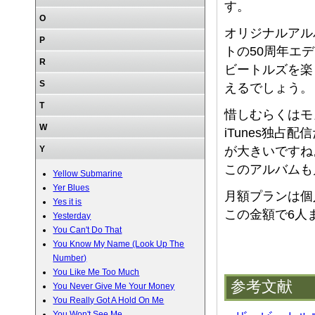
す。
O
オリジナルアル
P
トの50周年エ
R
ビートルズを楽し
S
えるでしょう。
T
惜しむらくはモ
W
iTunes独占配信だ
Y
が大きいですね
このアルバムも
Yellow Submarine
Yer Blues
月額プランは個
Yes it is
この金額で6人
Yesterday
You Can't Do That
You Know My Name (Look Up The
Number)
You Like Me Too Much
参考文献
You Never Give Me Your Money
You Really Got A Hold On Me
You Won't See Me