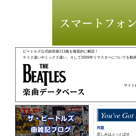
ビートルズ公式録音曲213曲を徹底的に解説！
テイク違いやミックス違い、そして2009年リマスターについてを動
サイト
You've Got
邦題
悲しみはぶっとばせ