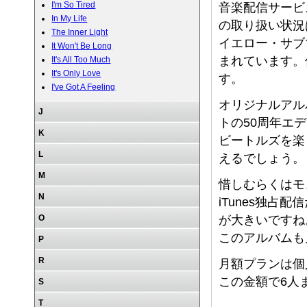
I'm So Tired
音楽配信サービ
In My Life
の取り扱い状況
The Inner Light
イエロー・サブマ
It Won't Be Long
まれています。
It's All Too Much
It's Only Love
す。
I've Got A Feeling
オリジナルアル
J
トの50周年エ
K
ビートルズを楽し
L
えるでしょう。
M
惜しむらくはモ
N
iTunes独占配信だ
O
が大きいですね
このアルバムも
P
R
月額プランは個
この金額で6人
S
T