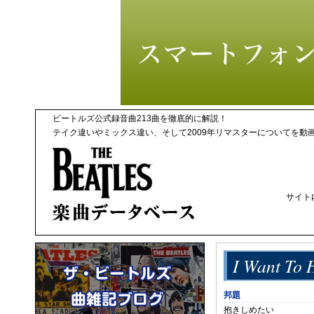
ビートルズ公式録音曲213曲を徹底的に解説！
テイク違いやミックス違い、そして2009年リマスターについてを動
サイト
I Want To 
邦題
抱きしめたい