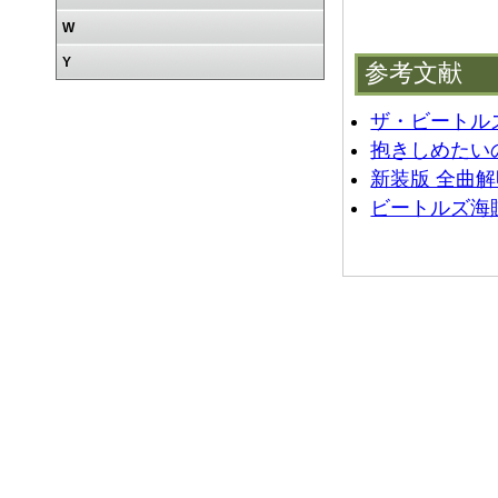
W
Y
参考文献
ザ・ビートル
抱きしめたいのwi
新装版 全曲解明
ビートルズ海賊