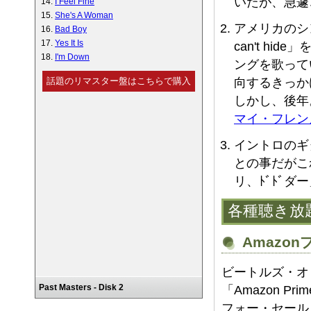
いたが、急遽
I Feel Fine
She's A Woman
アメリカのシ
Bad Boy
Yes It Is
can't hi
I'm Down
ングを歌って
話題のリマスター盤はこちらで購入
向するきっか
しかし、後年
マイ・フレン
イントロのギ
との事だがこ
リ、ﾄﾞﾄﾞ
各種聴き放
Amazo
ビートルズ・オ
Past Masters - Disk 2
「Amazon P
フォー・セール