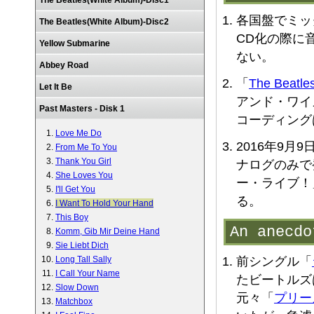
The Beatles(White Album)-Disc1
各国盤でミッ
The Beatles(White Album)-Disc2
CD化の際に
Yellow Submarine
ない。
Abbey Road
「
The Beatle
Let It Be
アンド・ワイ
Past Masters - Disk 1
コーディングは
Love Me Do
2016年9月
From Me To You
Thank You Girl
ナログのみで
She Loves You
ー・ライブ！
I'll Get You
る。
I Want To Hold Your Hand
This Boy
An anec
Komm, Gib Mir Deine Hand
Sie Liebt Dich
Long Tall Sally
前シングル「
I Call Your Name
たビートルズ
Slow Down
元々「
プリー
Matchbox