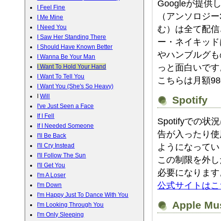
Googleが提供
I Feel Fine
（アンソロジー
I Me Mine
I Need You
む）は全て配信
I Saw Her Standing There
ー・ネイキッド
I Should Have Known Better
やハンブルグも
I Wanna Be Your Man
っと面白いです
I Want To Hold Your Hand
I Want To Tell You
こちらは月額9
I Want You (She's So Heavy)
I
Will
Spotify
I've Just Seen a Face
If I Fell
Spotifyでの
If I Needed Someone
告が入ったり使
I'll Be Back
I'll Cry Instead
ようになってい
I'll Follow The Sun
この制限を外し
I'll Get You
必要になります
I'm A Loser
公式サイトはこ
I'm Down
I'm Happy Just To Dance With You
Apple Mu
I'm Looking Through You
I'm Only Sleeping