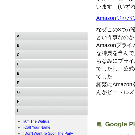
います。(いずれ
Amazonジ
なぜこの3つが
A
という事なのか
Amazonプ
B
な特典を含んで
C
ちなみにプライ
D
でしたし、公式
E
でした。
F
頻繁にAmaz
んがビートルズ
G
H
I
I Am The Walrus
Google P
I Call Your Name
I Don't Want To Spoil The Party